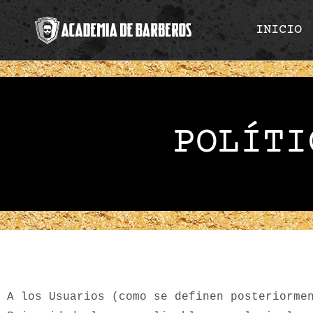
INICIO
POLÍTI
A los Usuarios (como se definen posteriorme