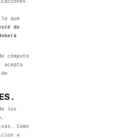
icaciones
 lo que
esté de
deberá
de cómputo
, acepta
 de
ES.
de los
o,
ivas. Como
icios a